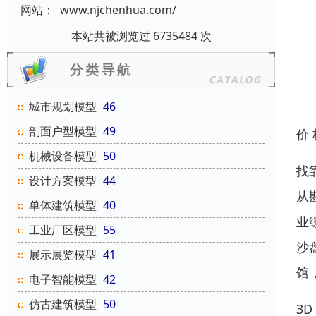
网站：
www.njchenhua.com/
本站共被浏览过 6735484 次
城市规划模型
46
剖面户型模型
49
价
机械设备模型
50
找
设计方案模型
44
从
单体建筑模型
40
业
工业厂区模型
55
沙
展示展览模型
41
馆
电子智能模型
42
仿古建筑模型
50
3