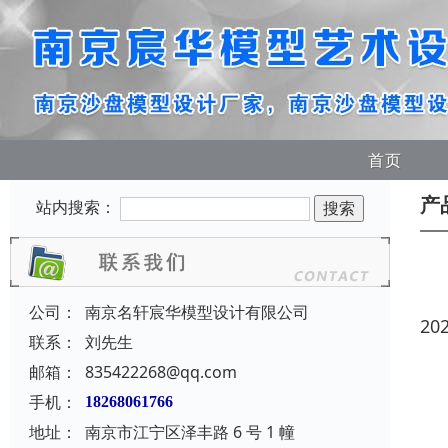
首页
产
站内搜索：
公司：
南京名轩宸华模型设计有限公司
20
联系：
刘先生
邮箱：
835422268@qq.com
手机：
18268061766
地址：
南京市江宁区泽丰路 6 号 1 幢