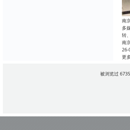
南
多
转
南
26-
更
被浏览过 67