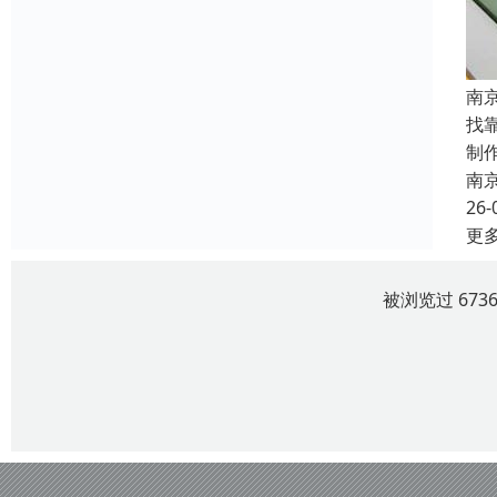
南
找
制
南
26-
更
被浏览过 67