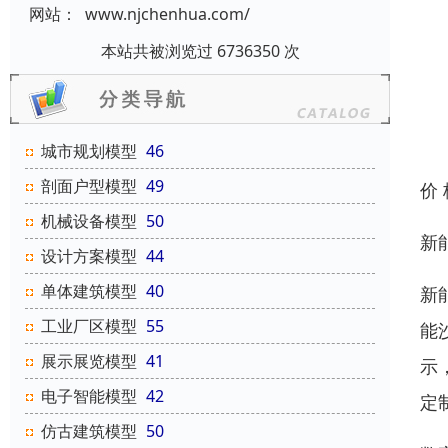
网站：
www.njchenhua.com/
本站共被浏览过 6736350 次
城市规划模型
46
剖面户型模型
49
价
机械设备模型
50
新
设计方案模型
44
单体建筑模型
40
新
工业厂区模型
55
能
展示展览模型
41
示
电子智能模型
42
定
仿古建筑模型
50