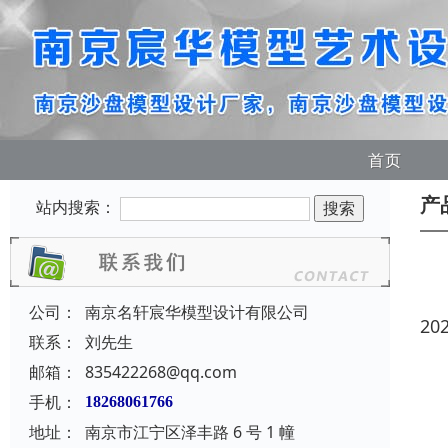
首页
产
站内搜索：
公司：
南京名轩宸华模型设计有限公司
20
联系：
刘先生
邮箱：
835422268@qq.com
手机：
18268061766
地址：
南京市江宁区泽丰路 6 号 1 幢