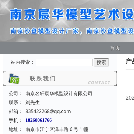
首页
产
站内搜索：
公司：
南京名轩宸华模型设计有限公司
20
联系：
刘先生
邮箱：
835422268@qq.com
手机：
18268061766
地址：
南京市江宁区泽丰路 6 号 1 幢