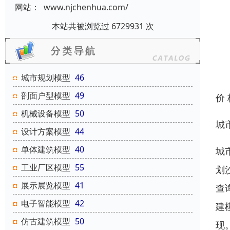
网站：
www.njchenhua.com/
本站共被浏览过 6729931 次
城市规划模型
46
剖面户型模型
49
价
机械设备模型
50
城
设计方案模型
44
单体建筑模型
40
城
工业厂区模型
55
划
展示展览模型
41
查
电子智能模型
42
建
仿古建筑模型
50
现