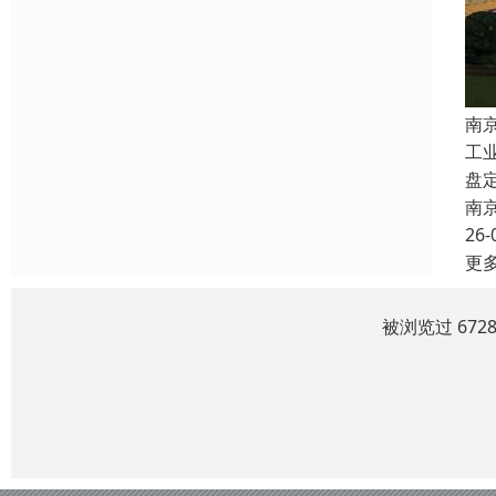
南
工
盘
南
26-
更
被浏览过 67