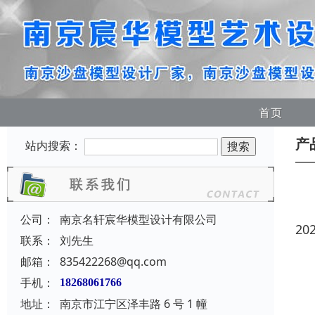
首页
产
站内搜索：
公司：
南京名轩宸华模型设计有限公司
20
联系：
刘先生
邮箱：
835422268@qq.com
手机：
18268061766
地址：
南京市江宁区泽丰路 6 号 1 幢