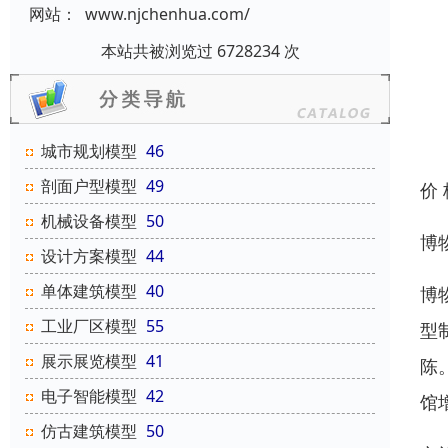
网站：
www.njchenhua.com/
本站共被浏览过 6728234 次
城市规划模型
46
剖面户型模型
49
价
机械设备模型
50
博
设计方案模型
44
单体建筑模型
40
博
工业厂区模型
55
型
展示展览模型
41
陈
电子智能模型
42
馆
仿古建筑模型
50