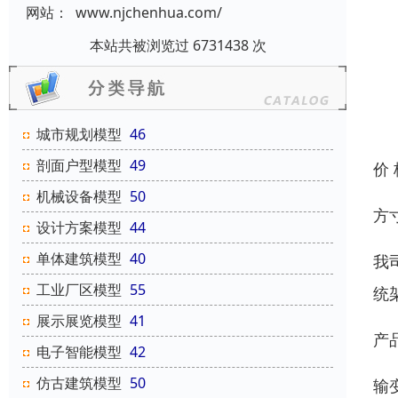
网站：
www.njchenhua.com/
本站共被浏览过 6731438 次
城市规划模型
46
剖面户型模型
49
价
机械设备模型
50
方
设计方案模型
44
单体建筑模型
40
我
工业厂区模型
55
统
展示展览模型
41
产
电子智能模型
42
仿古建筑模型
50
输