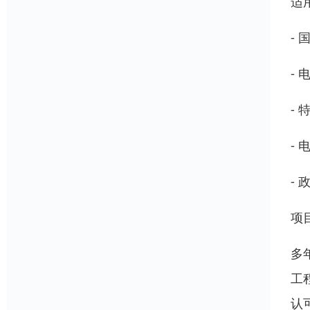
适
-
-
-
-
-
项
多
工
认