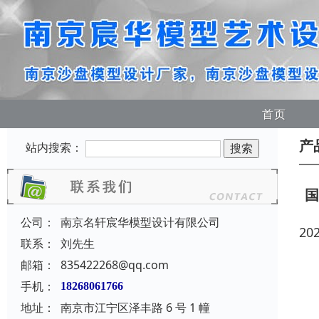
首页
产
站内搜索：
公司：
南京名轩宸华模型设计有限公司
20
联系：
刘先生
邮箱：
835422268@qq.com
手机：
18268061766
地址：
南京市江宁区泽丰路 6 号 1 幢